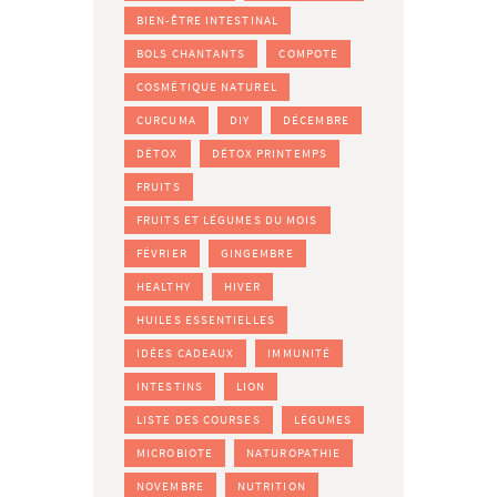
BIEN-ÊTRE INTESTINAL
BOLS CHANTANTS
COMPOTE
COSMÉTIQUE NATUREL
CURCUMA
DIY
DÉCEMBRE
DÉTOX
DÉTOX PRINTEMPS
FRUITS
FRUITS ET LÉGUMES DU MOIS
FÉVRIER
GINGEMBRE
HEALTHY
HIVER
HUILES ESSENTIELLES
IDÉES CADEAUX
IMMUNITÉ
INTESTINS
LION
LISTE DES COURSES
LÉGUMES
MICROBIOTE
NATUROPATHIE
NOVEMBRE
NUTRITION