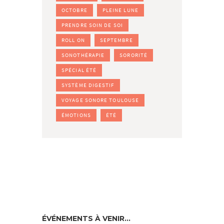
OCTOBRE
PLEINE LUNE
PRENDRE SOIN DE SOI
ROLL ON
SEPTEMBRE
SONOTHÉRAPIE
SORORITÉ
SPÉCIAL ÉTÉ
SYSTÈME DIGESTIF
VOYAGE SONORE TOULOUSE
ÉMOTIONS
ÉTÉ
ÉVÉNEMENTS À VENIR…