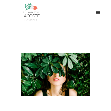
Dix idées reçues sur la
naturopathie : vrai ou faux ?