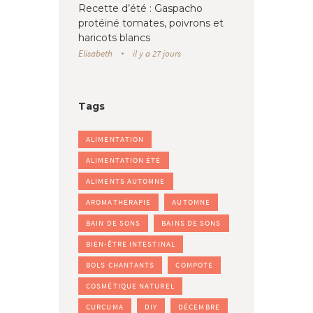
Recette d’été : Gaspacho
protéiné tomates, poivrons et
haricots blancs
Elisabeth
il y a 27 jours
Tags
ALIMENTATION
ALIMENTATION ÉTÉ
ALIMENTS AUTOMNE
AROMATHÉRAPIE
AUTOMNE
BAIN DE SONS
BAINS DE SONS
BIEN-ÊTRE INTESTINAL
BOLS CHANTANTS
COMPOTE
COSMÉTIQUE NATUREL
CURCUMA
DIY
DÉCEMBRE