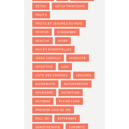
DÉTOX
DÉTOX PRINTEMPS
FRUITS
FRUITS ET LÉGUMES DU MOIS
FÉVRIER
GINGEMBRE
HEALTHY
HIVER
HUILES ESSENTIELLES
IDÉES CADEAUX
IMMUNITÉ
INTESTINS
LION
LISTE DES COURSES
LÉGUMES
MICROBIOTE
NATUROPATHIE
NOVEMBRE
NUTRITION
OCTOBRE
PLEINE LUNE
PRENDRE SOIN DE SOI
ROLL ON
SEPTEMBRE
SONOTHÉRAPIE
SORORITÉ