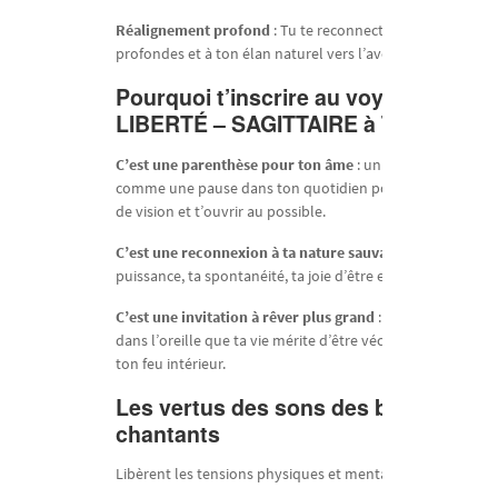
Réalignement profond
: Tu te reconnectes à tes aspiratio
profondes et à ton élan naturel vers l’aventure et la vérité
Pourquoi t’inscrire au
voyage sonor
LIBERTÉ – SAGITTAIRE à Toulouse
?
C’est une parenthèse pour ton âme
: un moment suspen
comme une pause dans ton quotidien pour élargir ton c
de vision et t’ouvrir au possible.
C’est une reconnexion à ta nature sauvage
: un retour à t
puissance, ta spontanéité, ta joie d’être et ta quête de véri
C’est une invitation à rêver plus grand
: le Sagittaire te s
dans l’oreille que ta vie mérite d’être vécue à la hauteur d
ton feu intérieur.
Les vertus des sons des bols
chantants
Libèrent les tensions physiques et mentales.