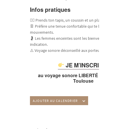
Infos pratiques
🧘‍♀️ Prends ton tapis, un coussin et un plaid douillet.
👖 Préfère une tenue confortable qui te laisse libre de tes
mouvements.
🤰 Les femmes enceintes sont les bienvenues, sauf contre
indication.
⚠️ Voyage sonore déconseillé aux porteurs de pacemaker.
JE M’INSCRIS
au voyage sonore LIBERTÉ (SAGITTAIRE)
Toulouse
AJOUTER AU CALENDRIER