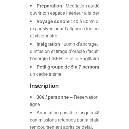
Préparation
: Méditation guidée (5 à 10mn) 
ouvrir ton espace intérieur à la découverte
Voyage sonore
: 40 à 50mn de vibrations
expansives pour t’aligner à ton essence voyage
et visionnaire.
Intégration
: 20mn d’ancrage, dégustation
d’infusion et tirage d’oracle (facultatif), en lien a
l’énergie LIBERTÉ et le Sagittaire.
Petit groupe de 5 à 7 personnes
pour garde
un cadre intime.
Inscription
30€ / personne
– Réservation uniquement e
ligne
Annulation possible jusqu’à 48h avant (3€ de
commissions retenues par la plateforme). Aucun
remboursement après ce délai.