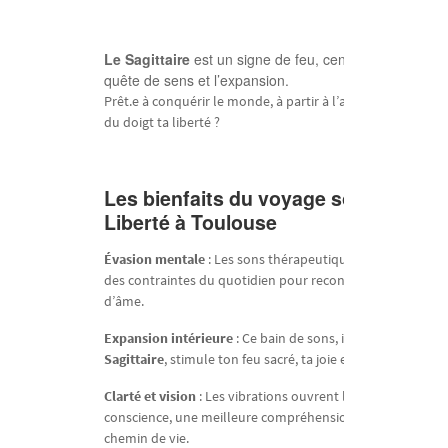
Le Sagittaire
est un signe de feu, centré sur la liberté,
quête de sens et l’expansion.
Prêt.e à conquérir le monde, à partir à l’aventure et touch
du doigt ta liberté ?
Les bienfaits du
voyage sonore
Liberté
à Toulouse
Évasion mentale
: Les sons thérapeutiques t’emportent l
des contraintes du quotidien pour reconnecter à ta grand
d’âme.
Expansion intérieure
: Ce bain de sons, inspiré de l’énerg
Sagittaire
, stimule ton feu sacré, ta joie et ta soif de libert
Clarté et vision
: Les vibrations ouvrent la voie à des pris
conscience, une meilleure compréhension de toi et de to
chemin de vie.