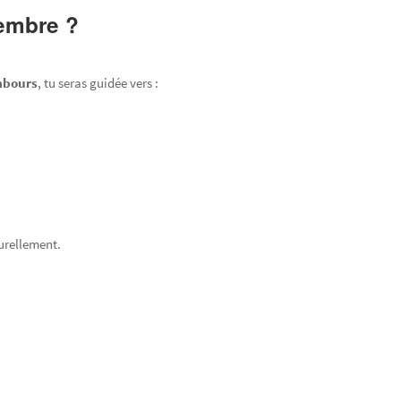
vembre ?
ambours
, tu seras guidée vers :
turellement.