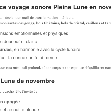
à ce voyage sonore Pleine Lune en no
 son devient un outil de transformation intérieure.
armonisantes des
gongs, bols tibétains, bols de cristal, carillons et t
tensions émotionnelles et physiques
c douceur et clarté
, en harmonie avec le cycle lunaire
ourdes
rcer ta connexion à toi-même
 un état méditatif profond, où ton corps et ton esprit se rééquilibrent na
ne Lune de novembre
t caché. Elle t’invite à :
son apogée
ve et ce qui te bloque