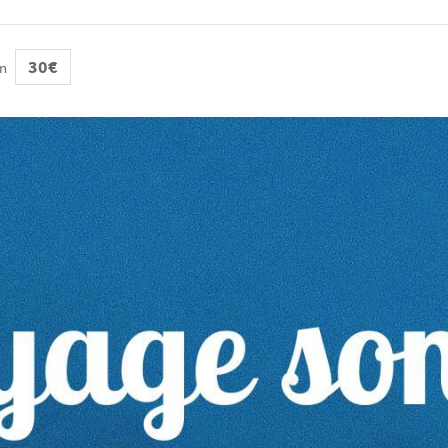
30€
in