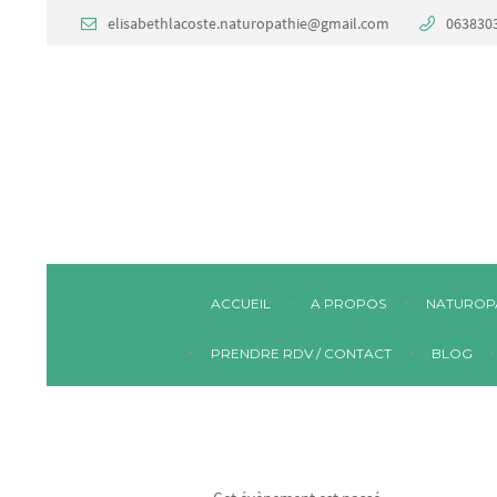
elisabethlacoste.naturopathie@gmail.com
063830
ACCUEIL
A PROPOS
NATUROP
PRENDRE RDV / CONTACT
BLOG