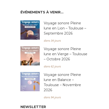
o
e
n
n
ÉVÉNEMENTS À VENIR…
d
t
Voyage sonore Pleine
e
s
lune en Lion – Toulouse –
v
Septembre 2026
dans 34 jours
u
Voyage sonore Pleine
e
lune en Vierge – Toulouse
s
– Octobre 2026
dans 62 jours
É
Voyage sonore Pleine
v
lune en Balance –
è
Toulouse – Novembre
2026
n
dans 94 jours
e
NEWSLETTER