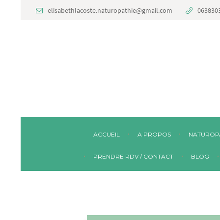
elisabethlacoste.naturopathie@gmail.com
063830
ACCUEIL
A PROPOS
NATUROP
PRENDRE RDV / CONTACT
BLOG