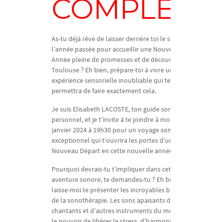
COMPLET
As-tu déjà rêvé de laisser derrière toi le stress de
l’année passée pour accueillir une Nouvelle
Année pleine de promesses et de découvertes à
Toulouse ? Eh bien, prépare-toi à vivre une
expérience sensorielle inoubliable qui te
permettra de faire exactement cela.
Je suis Elisabeth LACOSTE, ton guide sonore
personnel, et je t’invite à te joindre à moi le 19
janvier 2024 à 19h30 pour un voyage sonore
exceptionnel qui t’ouvrira les portes d’un
Nouveau Départ en cette nouvelle année.
Pourquoi devrais-tu t’impliquer dans cette
aventure sonore, te demandes-tu ? Eh bien,
laisse-moi te présenter les incroyables bienfaits
de la sonothérapie. Les sons apaisants des bols
chantants et d’autres instruments du monde ont
le pouvoir de libérer le stress, d’harmoniser ton