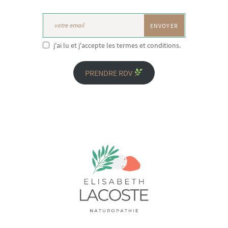
n
e
m
j'ai lu et j'accepte les termes et conditions.
e
PRENDRE RDV
n
t
s