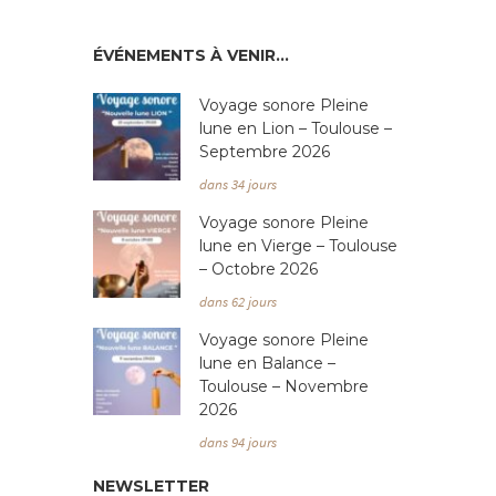
t
i
ÉVÉNEMENTS À VENIR…
o
Voyage sonore Pleine
n
lune en Lion – Toulouse –
Septembre 2026
d
dans 34 jours
e
Voyage sonore Pleine
v
lune en Vierge – Toulouse
– Octobre 2026
u
dans 62 jours
e
Voyage sonore Pleine
s
lune en Balance –
É
Toulouse – Novembre
2026
v
dans 94 jours
è
NEWSLETTER