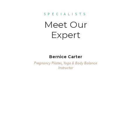
SPECIALISTS
Meet Our
Expert
er
Bernice Carter
B
th Massage &
Pregnancy Pilates, Yoga & Body Balance
Acupunct
Instructor
Rep