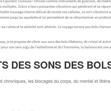
Équilibre Toulouse ! Utilisés comme instruments de guérison, de méditat
 multiples. Grâce à leurs puissantes vibrations qui pénètrent et se répan
able massage interne délicat de toutes nos cellules, ce soin vibratoire ag
anisme jusqu’au squelette et lui permettent de se réharmoniser en profond
ur au calme et la sérénité sont atteints. Le voyage sonore aux bols chant
se, je te propose de vibrer aux sons des bols tibétains, de cristal et autr
pour son sens aigu de l’esthétisme et de l’harmonie, la balance est une 
TS DES SONS DES BOLS
et chroniques, les blocages du corps, du mental et libère