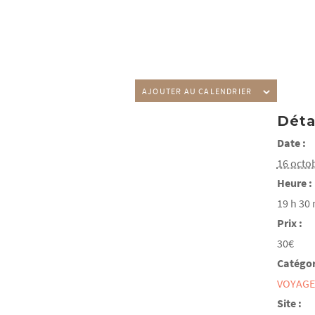
AJOUTER AU CALENDRIER
Déta
Date :
16 octo
Heure :
19 h 30 
Prix :
30€
Catégor
VOYAGE
Site :