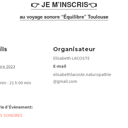
👉 JE M’INSCRIS
👈
au voyage sonore “Équilibre” Toulouse
ils
Organisateur
Elisabeth LACOSTE
E-mail
bre 2023
elisabethlacoste.naturopathie
@gmail.com
min - 21 h 00 min
ie d’Évènement:
S SONORES