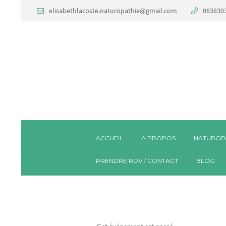
elisabethlacoste.naturopathie@gmail.com
063830
ACCUEIL
A PROPOS
NATUROP
PRENDRE RDV / CONTACT
BLOG