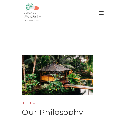
H E L L O
Our Philosophy